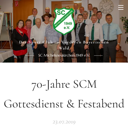
Der Sport Club im Vorderen Bayerischen
Wald
SC Michelsneukirchen 1949 e.V.
70-Jahre SCM
Gottesdienst & Festabend
23.07.2019