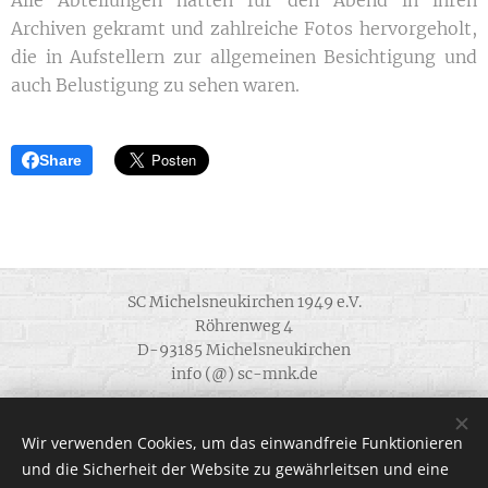
Alle Abteilungen hatten für den Abend in ihren
Archiven gekramt und zahlreiche Fotos hervorgeholt,
die in Aufstellern zur allgemeinen Besichtigung und
auch Belustigung zu sehen waren.
Share
SC Michelsneukirchen 1949 e.V.
Röhrenweg 4
D-93185 Michelsneukirchen
info (@) sc-mnk.de
Alle Rechte vorbehalten 1949 - 2022
Wir verwenden Cookies, um das einwandfreie Funktionieren
.
und die Sicherheit der Website zu gewährleitsen und eine