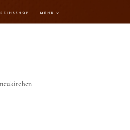
REINSSHOP
MEHR
sneukirchen