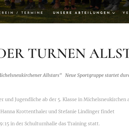
EREIN / TERMINE
UNSERE ABTEILUNGEN
VE
DER TURNEN ALLS
ichelsneukirchener Allstars" Neue Sportgruppe startet dur
r und Jugendliche ab der 5. Klasse in Michelsneukirchen 
 Hanna Krottenthaler und Stefanie Lindinger findet
:15 in der Schulturnhalle das Training statt.