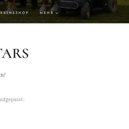
REINSSHOP
MEHR
TARS
ch!
aufgepasst: