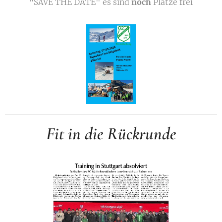
THE
DATE" es sind
noch
Plätze frei
"SAVE
Fit in die Rückrunde