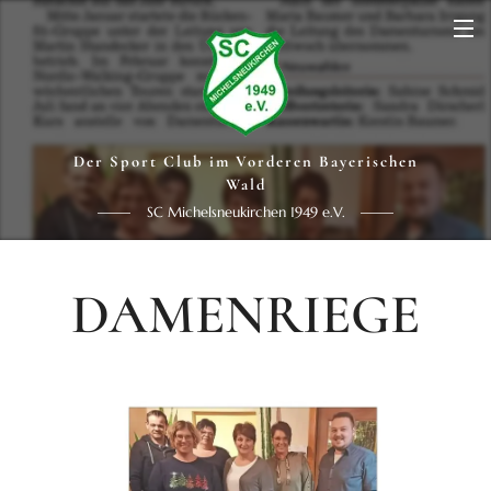
Der Sport Club im Vorderen Bayerischen
Wald
SC Michelsneukirchen 1949 e.V.
DAMENRIEGE