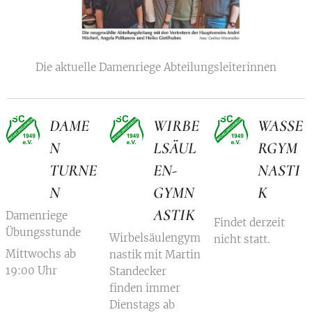
Die aktuelle Damenriege Abteilungsleiterinnen
DAME
WIRBE
WASSE
N
LSÄUL
RGYM
TURNE
EN-
NASTI
N
GYMN
K
ASTIK
Damenriege
Findet derzeit
Übungsstunde
Wirbelsäulengym
nicht statt.
Mittwochs ab
nastik mit Martin
19:00 Uhr
Standecker
finden immer
Dienstags ab