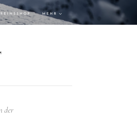
REINSSHOP
MEHR
T
n der