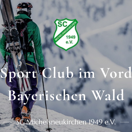
Sport Club im Vor
Bayerischen Wald
SC Michelsneukirchen 1949 e.V.