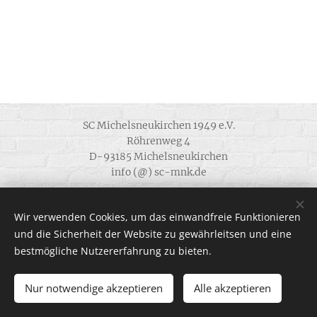
SC Michelsneukirchen 1949 e.V.
Röhrenweg 4
D-93185 Michelsneukirchen
info (@) sc-mnk.de
Alle Rechte vorbehalten 1949 - 2022
Wir verwenden Cookies, um das einwandfreie Funktionieren
.
und die Sicherheit der Website zu gewährleitsen und eine
bestmögliche Nutzererfahrung zu bieten.
www.sc-mnk.de
Nur notwendige akzeptieren
Alle akzeptieren
Unterstützt von
Webnode
Cookies