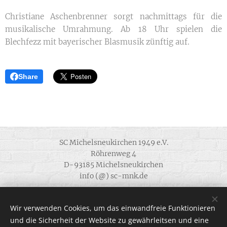
Christiane Aschenbrenner sorgt nachmittags für die
musikalische Umrahmung. Ab 18 Uhr spielen die
Blechfezz mit bayerischer Blasmusik zünftig auf.
Share
SC Michelsneukirchen 1949 e.V.
Röhrenweg 4
D-93185 Michelsneukirchen
info (@) sc-mnk.de
Alle Rechte vorbehalten 1949 - 2022
Wir verwenden Cookies, um das einwandfreie Funktionieren
.
und die Sicherheit der Website zu gewährleitsen und eine