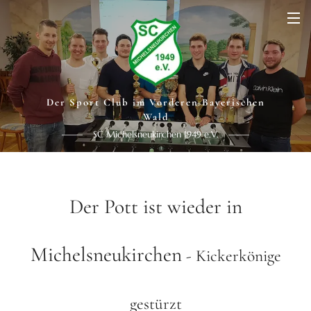
Der Sport Club im Vorderen Bayerischen
Wald
SC Michelsneukirchen 1949 e.V.
Der Pott ist wieder in
Michelsneukirchen
- Kickerkönige
gestürzt