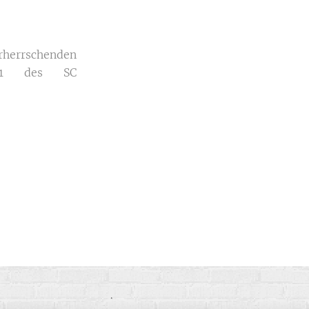
rherrschenden
2021 des SC
.