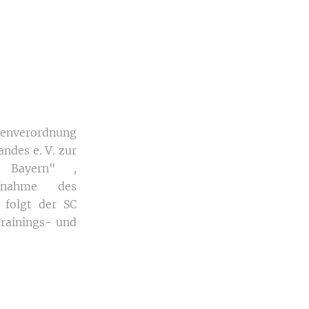
menverordnung
ndes e. V. zur
n Bayern" ,
ufnahme des
 folgt der SC
Trainings- und