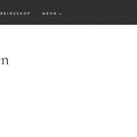
REINSSHOP
MEHR
en