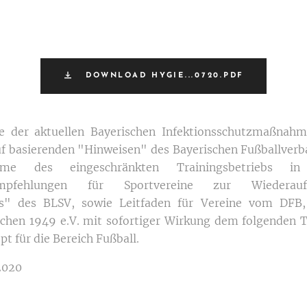
DOWNLOAD HYGIE...0720.PDF
e der aktuellen Bayerischen Infektionsschutzmaßnah
f basierenden "Hinweisen" des Bayerischen Fußballverba
ahme des eingeschränkten Trainingsbetriebs i
empfehlungen für Sportvereine zur Wiedera
es" des BLSV, sowie Leitfaden für Vereine vom DFB,
chen 1949 e.V. mit sofortiger Wirkung dem folgenden 
t für die Bereich Fußball.
2020