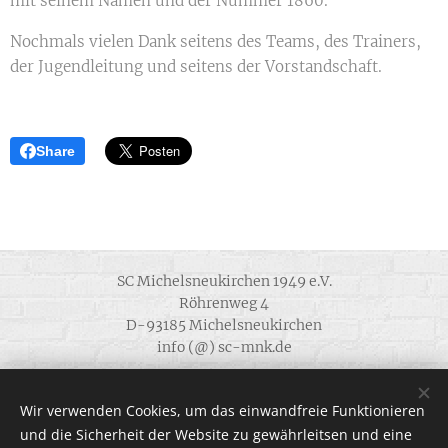
mit seinem Namen und der Nummer 1860.
Nochmals vielen Dank seitens des Teams, des Trainers,
der Jugendleitung und seitens der Vorstandschaft.
Share
SC Michelsneukirchen 1949 e.V.
Röhrenweg 4
D-93185 Michelsneukirchen
info (@) sc-mnk.de
Alle Rechte vorbehalten 1949 - 2022
Wir verwenden Cookies, um das einwandfreie Funktionieren
.
und die Sicherheit der Website zu gewährleitsen und eine