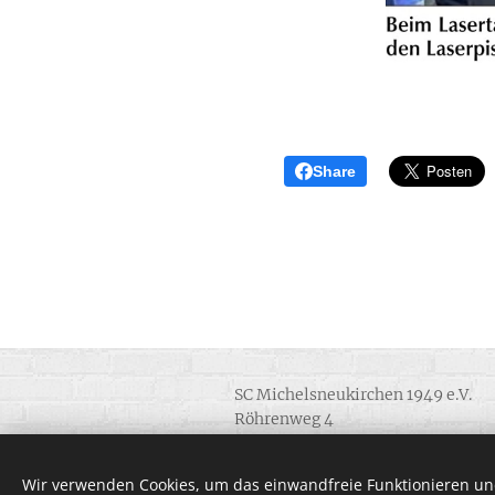
Share
SC Michelsneukirchen 1949 e.V.
Röhrenweg 4
D-93185 Michelsneukirchen
info (@) sc-mnk.de
Wir verwenden Cookies, um das einwandfreie Funktionieren und
Alle Rechte vorbehalten 1949 - 20