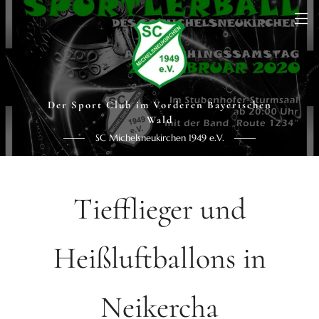
Der Sport Club im Vorderen Bayerischen
Wald
SC Michelsneukirchen 1949 e.V.
Tiefflieger und
Heißluftballons in
Neikercha