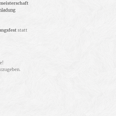
meisterschaft
nladung
ungsfest
statt
e!
erzugeben.