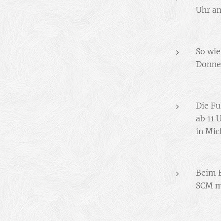
Uhr 
So wie
Donner
Die Fu
ab 11 
in Mic
Beim 
SCM mi