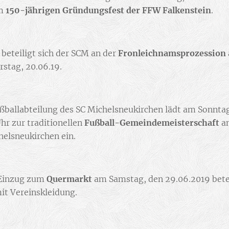
am
150-jährigen Gründungsfest der FFW Falkenstein
.
 beteiligt sich der SCM an der
Fronleichnamsprozession
stag, 20.06.19.
ßballabteilung des SC Michelsneukirchen lädt am Sonntag,
Uhr zur traditionellen
Fußball-Gemeindemeisterschaft
am
helsneukirchen ein.
Einzug zum
Quermarkt
am Samstag, den 29.06.2019 betei
t Vereinskleidung.