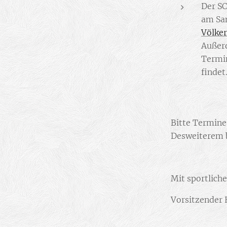
Der SC
am Sam
Völke
Außerd
Termin
findet
Bitte Termine
Desweiterem b
Mit sportlich
Vorsitzender 